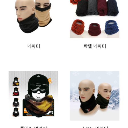
넥워머
탁텔 넥워머