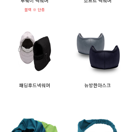
투웨이 넥워머
소프트 넥워머
블랙 ※ 단종
패딩후드넥워머
뉴방한마스크