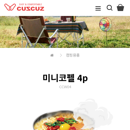
캠핑용품
미니코펠 4p
CCW04
본문